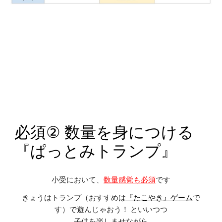
必須
②
数量
を身につける
『
ぱっとみトランプ
』
小受において、
数量
感覚
も
必須
です
きょうはトランプ（おすすめは
『たこやき』ゲーム
で
す）で遊んじゃおう！ といいつつ
子供を楽しませながら