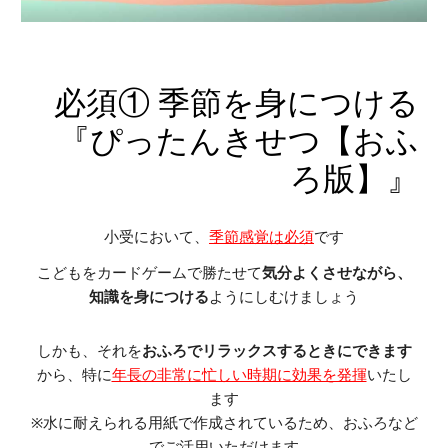
必須① 季節を身につける
『ぴったんきせつ【おふ
ろ版】』
小受において、
季節感覚
は必須
です
こどもをカードゲームで勝たせて
気分よくさせながら、
知識を身につける
よ
うにしむけましょう
しかも、それを
おふろでリラックスするときにできます
から、特に
年長の非常に忙しい時期に効果を発揮
いたし
ます
※水に耐えられる用紙で作成されているため、おふろなど
でご活用いただけます